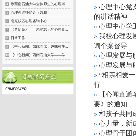
致西南石油大学全体师生的心理照...
4
»
心理中心党
心理咨询师简介（兼职）
5
的讲话精神
南充校区心理咨询中心
6
»
心理中心学
《禁闭岛》——未能忘记的心理创...
7
»
我校心理发
日常工作
8
询个案督导
【中心新闻】如此面试，趣味横生...
9
»
心理发展与
【中心新闻】西南石油大学——学...
10
»
心理发展与
»
“相亲相爱一
行
028-83034292
»
【心闻直通
要》的通知
»
和孩子共同
»
心力量，新成
»
心理骨干团