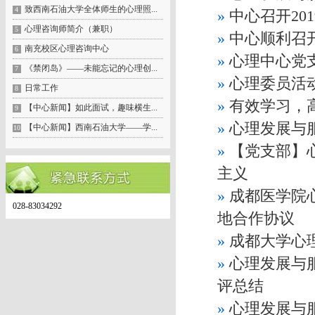
致西南石油大学全体师生的心理照...
4
»
中心召开20
心理咨询师简介（兼职）
5
»
中心顺利召开
南充校区心理咨询中心
6
»
心理中心党
《禁闭岛》——未能忘记的心理创...
7
»
心理委员活
日常工作
8
»
有效学习，
【中心新闻】如此面试，趣味横生...
9
»
心理发展与
【中心新闻】西南石油大学——学...
10
»
【党支部】
主义
»
成都医学院
028-83034292
地合作协议
»
成都大学心
»
心理发展与
评总结
»
心理发展与