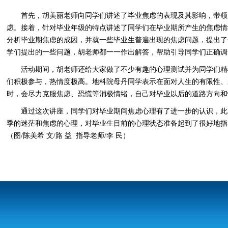
首先，胡美丽老师向同学们讲述了
毕业
焦虑的表现及其影响，带领
虑。接着，针对毕业年级
的特点
讲述了同学们在毕业期所产生的焦虑情
分析毕业期焦虑的成因，并就一些毕业生普遍出现的焦虑问题，提出了
学们提出的一些问题，胡老师都一一作出解答，帮助引导同学们正确调
活动期间，胡老师还给大家做了不少有趣的心理测试并为同学们精
们积极参与，热情度极高。
地科院母丹同学表示在面对人生的有限性、
时，会尽力克服焦虑、恐慌等消极情绪，自己对毕业以后的道路方向和
通过这次讲座，同学们对毕业
期间
焦虑心理有了进一步的认识，此
季的迷茫和焦虑的心理，对毕业生目前的心理状态准备起到了很好地指
（图
/陈美希 文/路 益 指导老师/李 民）