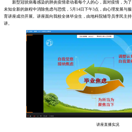
新型冠状病毒感染的肺炎疫情牵动着每个人的心，面对疫情，为了
未知全新的旅程中消除焦虑与恐慌，
5月14日下午
3点
，由
心理发展与服
育
讲座成功开展。讲座
面向
我校
全体
毕业生
，
由地科院辅导员李民主持
讲
。
讲座直播实况