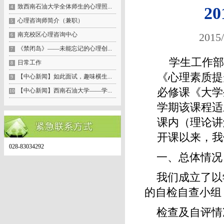
致西南石油大学全体师生的心理照...
4
2
心理咨询师简介（兼职）
5
南充校区心理咨询中心
201
6
《禁闭岛》——未能忘记的心理创...
7
学生工作
日常工作
8
《心理素质提
【中心新闻】如此面试，趣味横生...
9
必修课《大学
【中心新闻】西南石油大学——学...
10
学期该课程适
课内（理论讲
开课以来，我
028-83034292
一、总体情况
我们成立了以
的自检自查小组
检查及自评情