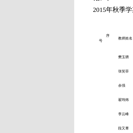
2015年秋
序
教师姓名
号
樊玉骋
张笑菲
余强
翟玮炜
李云峰
段又菁