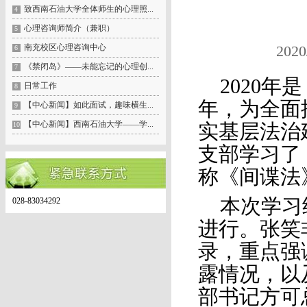
致西南石油大学全体师生的心理照...
4
心理咨询师简介（兼职）
5
南充校区心理咨询中心
202
6
《禁闭岛》——未能忘记的心理创...
7
2020
日常工作
8
年，为全面
【中心新闻】如此面试，趣味横生...
9
【中心新闻】西南石油大学——学...
10
实基层法治
支部学习了
称《间谍法
本次学习
028-83034292
进行。张笑
录，重点强
露情况，以
部书记方可