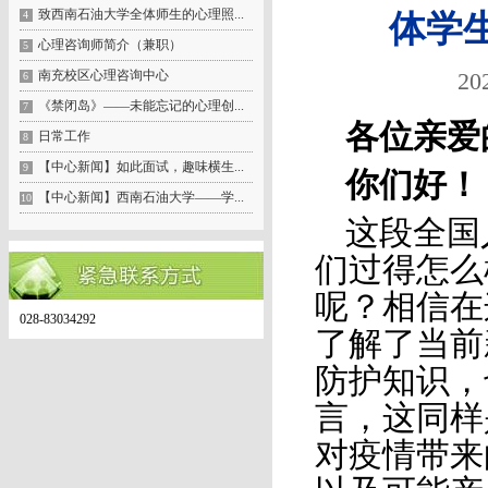
致西南石油大学全体师生的心理照...
4
体学
心理咨询师简介（兼职）
5
南充校区心理咨询中心
20
6
《禁闭岛》——未能忘记的心理创...
7
各位亲爱
日常工作
8
【中心新闻】如此面试，趣味横生...
9
你们好！
【中心新闻】西南石油大学——学...
10
这段全国
们过得怎么
呢？相信在
028-83034292
了解了当前
防护知识，
言，这同样
对疫情带来